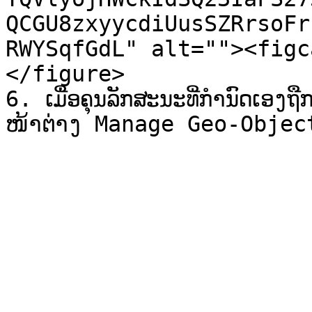
QCGU8zxyycdiUusSZRrsoFr
RWYSqfGdL" alt=""><figc
</figure>

6. ເມື່ອຄຸນລັກສະນະທີ່ກໍານົດເອງຖື