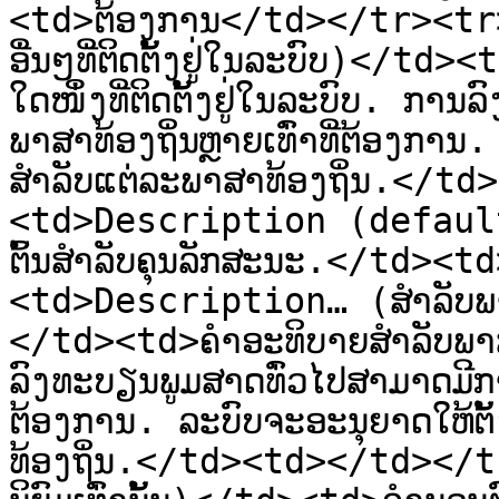
<td>ຕ້ອງການ</td></tr><tr>
ອື່ນໆທີ່ຕິດຕັ້ງຢູ່ໃນລະບົບ)</td
ໃດໜຶ່ງທີ່ຕິດຕັ້ງຢູ່ໃນລະບົບ. ການ
ພາສາທ້ອງຖິ່ນຫຼາຍເທົ່າທີ່ຕ້ອງກາ
ສໍາລັບແຕ່ລະພາສາທ້ອງຖິ່ນ.</
<td>Description (defaultL
ຕົ້ນສໍາລັບຄຸນລັກສະນະ.</td>
<td>Description… (ສໍາລັບພາສາທ້
</td><td>ຄໍາອະທິບາຍສໍາລັບພາສາທ
ລົງທະບຽນພູມສາດທົ່ວໄປສາມາດມີການຕ
ຕ້ອງການ. ລະບົບຈະອະນຸຍາດໃຫ້ຕັ້
ທ້ອງຖິ່ນ.</td><td></td></