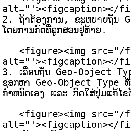
alt=""><figcaption></fi
2. ຖ້າຕ້ອງການ, ຂະຫຍາຍຖັນ 
ໂດຍການກົດທີ່ລູກສອນຢູ່ທ້າຍ.

   <figure><img src="/files/aa2KLrwIYOZ9Gd198djS" 
alt=""><figcaption></fi
3. ເລື່ອນຖັນ Geo-Object Type
ຊອກຫາ Geo-Object Type ທີ່ທ່າ
ກໍາຫນົດເອງ ແລະ ກົດໃສ່ປຸ່ມແກ້ໄຂຂ
   <figure><img src="/files/xzavSY1bYL9cXBv6bHpa" 
alt=""><figcaption></fi