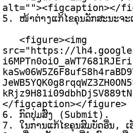
alt=""><figcaption></fi
5. ໜ້າຕ່າງແກ້ໄຂຄຸນລັກສະນະຈະເປີ
   <figure><img 
src="https://lh4.google
i6MPTn0oiO_aWT7681RJEri
kaSw06W5Z6F8ufS8h4raBD9
JeWB5YQK0g8rqqWZ3ZH0ON5
kRjz9H81i09dbhDjSV889tN
</figcaption></figure>

6. ກົດປຸ່ມສົ່ງ (Submit).

7. ໃນການແກ້ໄຂຄຸນສົມບັດອື່ນ, ເ