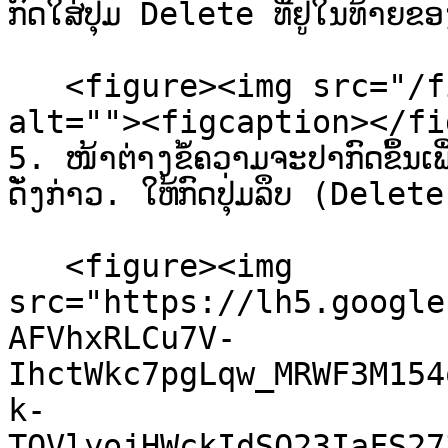
ກົດໃສ່ປຸ່ມ Delete ທີ່ຢູ່ໃນທ້າຍ
   <figure><img src="/files/DEhLhKONCpyGMU7SuPTA" 
alt=""><figcaption></fi
5. ໜ້າຕ່າງຂໍ້ຄວາມຈະປາກົດຂຶ້ນເພ
ດັ່ງກ່າວ. ໃຫ້ກົດປຸ່ມລຶບ (Delete
   <figure><img 
src="https://lh5.google
AFVhxRLCu7V-
IhctWkc7pgLqw_MRWF3M154
k-
TQVlyojHWckIdSQ23IaFS27