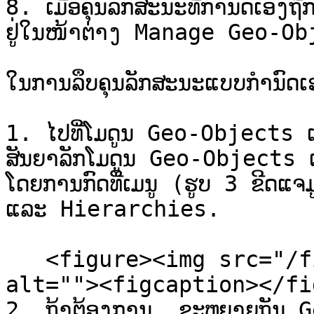
8. ເມື່ອຄຸນລັກສະນະທີ່ກໍານົດເອງຖື
ຢູ່ໃນໜ້າຕ່າງ Manage Geo-Ob
ໃນການລຶບຄຸນລັກສະນະແບບກຳນົດ
1. ໄປທີ່ໂມດູນ Geo-Objects
ສັນຍາລັກໂມດູນ Geo-Objects ແ
ໂດຍການກົດທີ່ເມນູ (ຮູບ 3 ຂີດ
ແລະ Hierarchies.

   <figure><img src="/files/zROo2xyncKH80W2h6BpG" 
alt=""><figcaption></fi
2. ຖ້າຕ້ອງການ, ຂະຫຍາຍຖັນ 