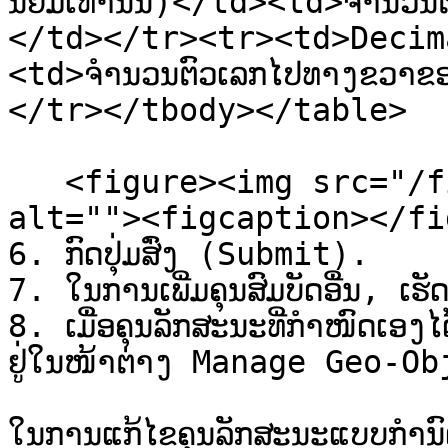
ນິຍົມເທົ່ານັ້ນ)</td><td>ຈໍານ
</td></tr><tr><td>Decimal 
<td>ຈຳນວນຕົວເລກໄປທາງຂວາຂອ
</tr></tbody></table>

   <figure><img src="/files/UlXcNKpOcXbU5aEzVxSl" 
alt=""><figcaption></fi
6. ກົດປຸ່ມສົ່ງ (Submit).

7. ໃນການເພີ່ມຄຸນສົມບັດອື່ນ, ເຮ
8. ເມື່ອຄຸນລັກສະນະທີ່ກໍາໜົດເອງໄດ
ຢູ່ໃນໜ້າຕ່າງ Manage Geo-Ob
ໃນການແກ້ໄຂຄຸນລັກສະນະແບບກຳນ