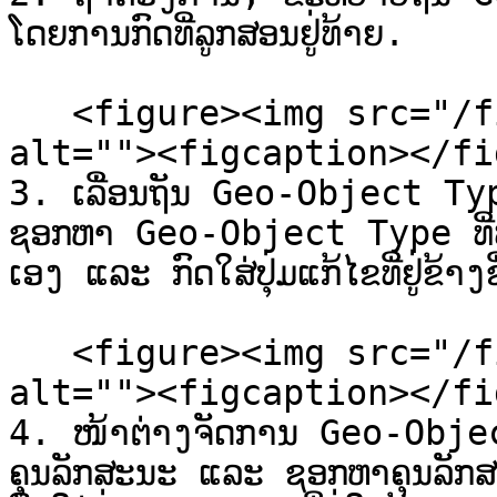
ໂດຍການກົດທີ່ລູກສອນຢູ່ທ້າຍ.

   <figure><img src="/files/aa2KLrwIYOZ9Gd198djS" 
alt=""><figcaption></fi
3. ເລື່ອນຖັນ Geo-Object Type
ຊອກຫາ Geo-Object Type ທີ່ທ່
ເອງ ແລະ ກົດໃສ່ປຸ່ມແກ້ໄຂທີ່ຢູ່ຂ້າງຊ
   <figure><img src="/files/xzavSY1bYL9cXBv6bHpa" 
alt=""><figcaption></fi
4. ໜ້າຕ່າງຈັດການ Geo-Object
ຄຸນລັກສະນະ ແລະ ຊອກຫາຄຸນລັກສະ