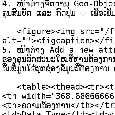
4. ໜ້າຕ່າງຈັດການ Geo-Object
ຄຸນສົມບັດ ແລະ ກົດປຸ່ມ + ເພື່ອເພີ່ມ
   <figure><img src="/files/vS4r2YcOQDI90tLBm1U8" 
alt=""><figcaption></fi
5. ໜ້າຕ່າງ Add a new attrib
ຂອງຄຸນລັກສະນະໃໝ່ທີ່ທ່ານຕ້ອງກ
ຕື່ມຂໍ້ມູນໃສ່ທຸກຊ່ອງຂໍ້ມູນທີ່ຕ້ອງກ
   <table><thead><tr><th width="165">ຊ່ອງຂໍ້ມູນ</th>
<th width="368.66666666
<th>ຄວາມຕ້ອງການ</th></t
<td>Data Type</td><td><p>ປ