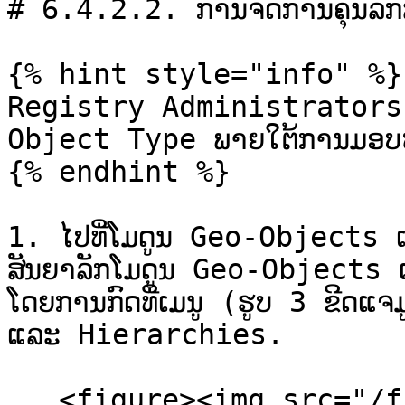
# 6.4.2.2. ການຈັດການຄຸນລັ
{% hint style="info" %}

Registry Administrators 
Object Type ພາຍໃຕ້ການມອບໝາ
{% endhint %}

1. ໄປທີ່ໂມດູນ Geo-Objects
ສັນຍາລັກໂມດູນ Geo-Objects ແ
ໂດຍການກົດທີ່ເມນູ (ຮູບ 3 ຂີດ
ແລະ Hierarchies.

   <figure><img src="/files/zROo2xyncKH80W2h6BpG" 