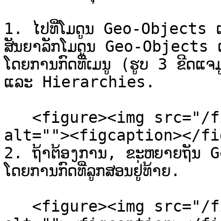
1. ໄປທີ່ໂມດູນ Geo-Objects
ສັນຍາລັກໂມດູນ Geo-Objects ແ
ໂດຍການກົດທີ່ເມນູ (ຮູບ 3 ຂີດ
ແລະ Hierarchies.

   <figure><img src="/files/zROo2xyncKH80W2h6BpG" 
alt=""><figcaption></fi
2. ຖ້າຕ້ອງການ, ຂະຫຍາຍຖັນ 
ໂດຍການກົດທີ່ລູກສອນຢູ່ທ້າຍ.

   <figure><img src="/files/aa2KLrwIYOZ9Gd198djS" 