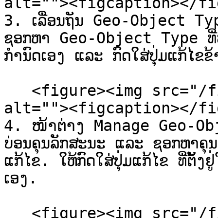
alt=""><figcaption></fi
3. ເລື່ອນຖັນ Geo-Object Type
ຊອກຫາ Geo-Object Type ທີ່ທ່
ກໍານົດເອງ ແລະ ກົດໃສ່ປຸ່ມແກ້ໄຂຂ້າ
   <figure><img src="/files/xzavSY1bYL9cXBv6bHpa" 
alt=""><figcaption></fi
4. ໜ້າຕ່າງ Manage Geo-Objec
ບ່ອນຄຸນລັກສະນະ ແລະ ຊອກຫາຄຸນ
ແກ້ໄຂ. ໃຫ້ກົດໃສ່ປຸ່ມແກ້ໄຂ ທີ່ຕັ້
ເອງ.

   <figure><img src="/files/vvl6lEBgFV7fQTPc2olk" 