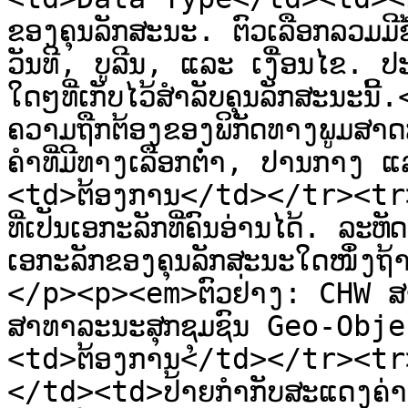
ຂອງຄຸນລັກສະນະ. ຕົວເລືອກລວມມີຂ
ວັນທີ, ບູລີນ, ແລະ ເງື່ອນໄຂ. ປະເພ
ໃດໆທີ່ເກັບໄວ້ສໍາລັບຄຸນລັກສະນະ
ຄວາມຖືກຕ້ອງຂອງພິກັດທາງພູມສາດ
ຄໍາທີ່ມີທາງເລືອກຕ່ຳ, ປານກາງ
<td>ຕ້ອງການ</td></tr><tr>
ທີ່ເປັນເອກະລັກທີ່ຄົນອ່ານໄດ້. ລະຫ
ເອກະລັກຂອງຄຸນລັກສະນະໃດໜຶ່ງຖ້
</p><p><em>ຕົວຢ່າງ: CHW ສາມ
ສາທາລະນະສຸກຊຸມຊົນ Geo-Ob
<td>ຕ້ອງການ</td></tr><t
</td><td>ປ້າຍກຳກັບສະແດງຄ່າເລ