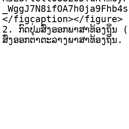
_WggJ7N8ifOA7h0ja9Fhb4s
</figcaption></figure>

2. ກົດປຸ່ມສົ່ງອອກພາສາທ້ອງຖິ່