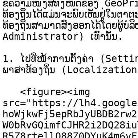
ຂໍ້ຄວາມໜັງສືທັງໝົດຂອງ GeoP
ທ້ອງຖິ່ນໄດ້ແມ່ນຈະພົບເຫັນຢູ່ໃນ
ທ້ອງຖິ່ນສາມາດສົ່ງອອກໄດ້ໂດຍຜູ້ບ
Administrator) ເທົ່ານັ້ນ.

1. ໄປທີ່ໜ້າການຕັ້ງຄ່າ (Settin
ພາສາທ້ອງຖິ່ນ (Localization
   <figure><img 
src="https://lh4.google
hoWjkwFj5epRbJyUBDB2rw2
W0bRvGQimfCJHR2i2DQ28iu
R5Z8rtellO88Z0DYuK4m6yF