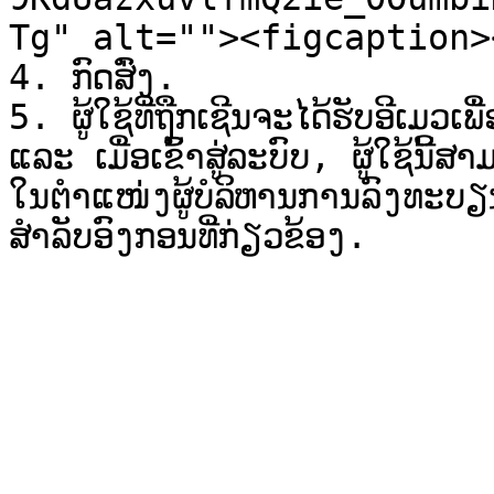
Tg" alt=""><figcaption>
4. ກົດສົ່ງ.

5. ຜູ້ໃຊ້ທີ່ຖືກເຊີນຈະໄດ້ຮັບອີເມ
ແລະ ເມື່ອເຂົ້າສູ່ລະບົບ, ຜູ້ໃຊ້ນ
ໃນຕຳແໜ່ງຜູ້ບໍລິຫານການລົງທະ