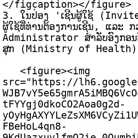
</figcaption></figure>

3. ໃນປ່ອງ 'ເຊີນຜູ້ໃຊ້ (Invite 
ຜູ້ໃຊ້ທີ່ທ່ານຕ້ອງການເຊີນ, ແລະ
Administrator ສໍາລັບອົງກອນທ
ສຸກ (Ministry of Health) ໃນຕົວ
   <figure><img 
src="https://lh6.google
WJB7vY5e65gmrA5iMBQ6VcO
tFYYgj0dkoCO2Aoa0g2d-
yOyHgAXYYLeZsXM6VCyZi1U
FBeHoL4qn8-
9KdUazxuvlfmQ2ie_0Oumbi