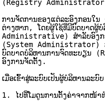
(Registry Administrator) 
ການຈັດການຂອງແຕ່ລະອົງກອນໃນ
ຕ່າງຫາກ, ໂດຍຜູ້ໃຊ້ທີ່ມີບົດບາດຜ
Administrative) ສໍາລັບອົງກອນນັ້
(System Administrator) ສາມາດເຊ
ບົດບາດບໍລິຫານການຈົດທະບຽນ 
ອົງການຈັດຕັ້ງ.

ເມື່ອເຂົ້າສູ່ລະບົບເປັນຜູ້ບໍລິຫ
1. ໄປທີ່ໂມດູນການຕັ້ງຄ່າຈາກໜ້າທ