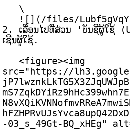
   \

   ![](/files/Lubf5gVqYsj8DZCd2MWI)

2. ເລື່ອນໄປທີ່ສ່ວນ 'ບັນຊີຜູ້ໃຊ
ເຊີນຜູ້ໃຊ້.

   <figure><img 
src="https://lh3.google
jP7lwznkLkTG5X3ZJqUWJpB
mS7ZqkDYiRz9hHc399whn7E
N8vXQiKVNNofmvRReA7mwiS
hFZHPRvUJsYvca8upQ42DxD
-03_s_49Gt-BQ_xHEg" alt